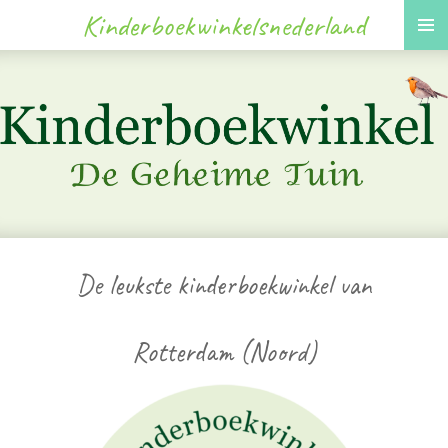
Kinderboekwinkelsnederland
Ga
direct
naar
de
hoofdinhoud
De leukste kinderboekwinkel van
Rotterdam (Noord)